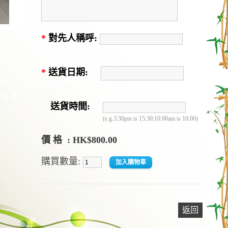
*
對先人稱呼:
*
送貨日期:
送貨時間:
(e.g.3:30pm is 15:30;10:00am is 10:00)
價 格 : HK$800.00
購買數量:
返回