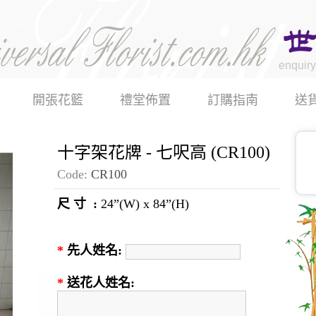
enquiry
開張花籃
禮堂佈置
訂購指南
送
十字架花牌 - 七呎高 (CR100)
Code:
CR100
尺 寸 :
24”(W) x 84”(H)
*
先人姓名:
*
送花人姓名: