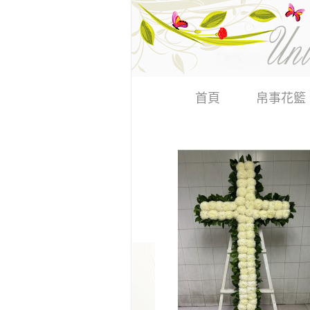
首頁
帛事花籃